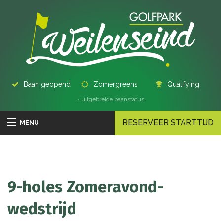
Baan geopend
Zomergreens
Qualifying
› uitgebreide baanstatus
RESERVEER STARTTIJD
MENU
9-holes Zomeravond-
wedstrijd