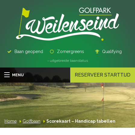
Baan geopend
Zomergreens
Qualifying
› uitgebreide baanstatus
RESERVEER STARTTIJD
MENU
Home
Golfbaan
Scorekaart – Handicap tabellen