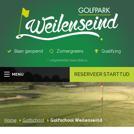
Baan geopend
Zomergreens
Qualifying
› uitgebreide baanstatus
RESERVEER STARTTIJD
MENU
Home
Golfschool
Golfschool Weilenseind