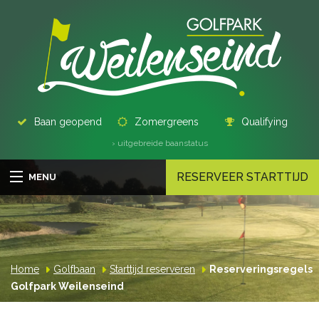
Baan geopend
Zomergreens
Qualifying
› uitgebreide baanstatus
RESERVEER STARTTIJD
MENU
Home
Golfbaan
Starttijd reserveren
Reserveringsregels
Golfpark Weilenseind