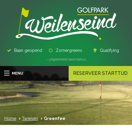
Baan geopend
Zomergreens
Qualifying
› uitgebreide baanstatus
RESERVEER STARTTIJD
MENU
Home
Tarieven
Greenfee