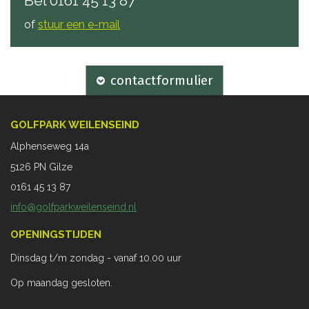
Bel
0161 45 13 87
of
stuur een e-mail
contactformulier
GOLFPARK WEILENSEIND
Alphenseweg 14a
5126 PN Gilze
0161 45 13 87
info@golfparkweilenseind.nl
OPENINGSTIJDEN
Dinsdag t/m zondag - vanaf 10.00 uur
Op maandag gesloten.