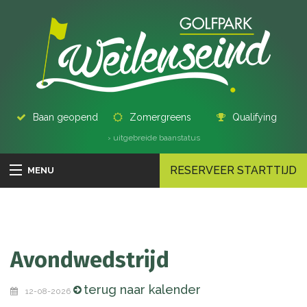
Baan geopend
Zomergreens
Qualifying
› uitgebreide baanstatus
RESERVEER STARTTIJD
MENU
Avondwedstrijd
terug naar kalender
12-08-2026