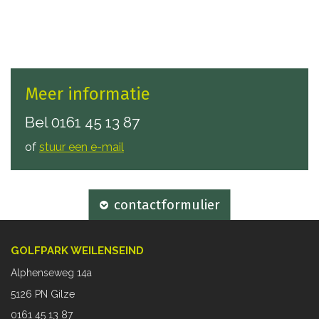
Meer informatie
Bel
0161 45 13 87
of
stuur een e-mail
contactformulier
GOLFPARK WEILENSEIND
Alphenseweg 14a
5126 PN Gilze
0161 45 13 87