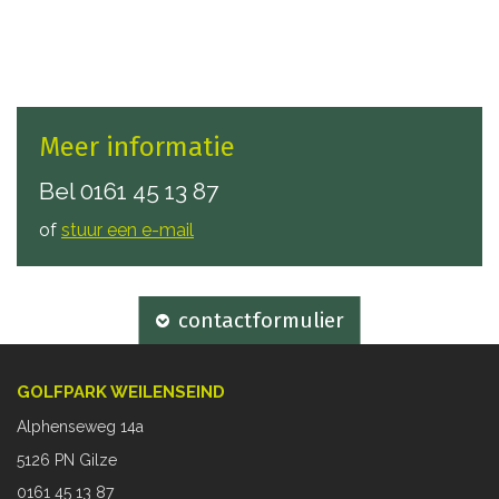
Meer informatie
Bel
0161 45 13 87
of
stuur een e-mail
contactformulier
GOLFPARK WEILENSEIND
Alphenseweg 14a
5126 PN Gilze
0161 45 13 87