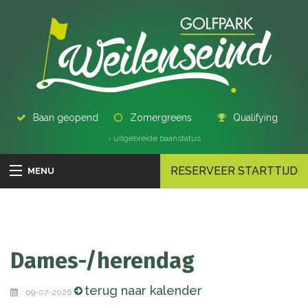
Baan geopend
Zomergreens
Qualifying
› uitgebreide baanstatus
RESERVEER STARTTIJD
MENU
Dames-/herendag
terug naar kalender
09-07-2026