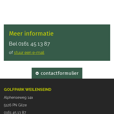
Meer informatie
Bel
0161 45 13 87
of
stuur een e-mail
contactformulier
GOLFPARK WEILENSEIND
Alphenseweg 14a
5126 PN Gilze
0161 45 13 87