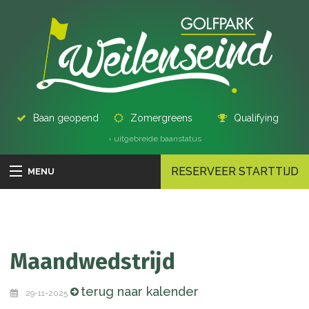
Baan geopend
Zomergreens
Qualifying
› uitgebreide baanstatus
RESERVEER STARTTIJD
MENU
Maandwedstrijd
terug naar kalender
29-11-2025