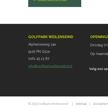
GOLFPARK WEILENSEIND
OPENING
Alphenseweg 14a
Dinsdag t/
5126 PN Gilze
Op maandag
0161 45 13 87
info@golfparkweilenseind.nl
Volg ons op
© 2026 Golfpark Weilenseind
Sitemap
Disclaimer