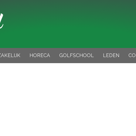
ZAKELIJK
HORECA
GOLFSCHOOL
LEDEN
CO
edrijfslidmaatschap
Golfschool Weilenseind
edrijfsleden overzicht
Beginnen met golf
r
Individuele trainingen
Golfclinic
els en baanreglement