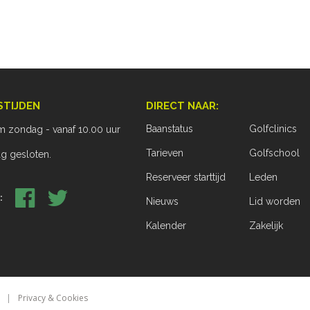
STIJDEN
DIRECT NAAR:
Baanstatus
Golfclinics
m zondag - vanaf 10.00 uur
Tarieven
Golfschool
 gesloten.
Reserveer starttijd
Leden
:
Nieuws
Lid worden
Kalender
Zakelijk
Privacy & Cookies