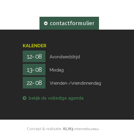
contactformulier
KALENDER
12- 08
Avondwedstrijd
13- 08
Mixdag
22- 08
Vrienden-/vriendinnendag
bekijk de volledige agenda
Concept & realisatie:
KLIK3
internetbureau