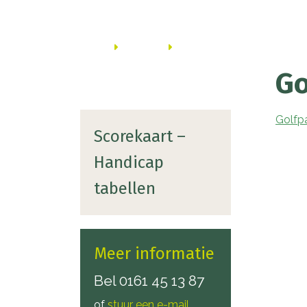
Inschrijfformulier
Kalender
Home
Golfbaan
Scorekaart – Handicap tabell
Starttijd reserveren
Reserveringsreg
Go
Gastheer
Handicart
Agenda Handic
Golfp
Gebruik Handica
Scorekaart –
Handleiding res
Handicap
tabellen
Meer informatie
Bel
0161 45 13 87
of
stuur een e-mail