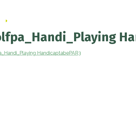
en
Golfpa_Handi_Playing HandicaptabePAR3
els Golfpark Weilenseind
lfpa_Handi_Playing H
art
a_Handi_Playing HandicaptabePAR3
rt
erveren Handicart