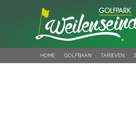
HOME
GOLFBAAN
TARIEVEN
9 Holes golfbaan
Abonnementen
B
Oefenfaciliteiten
Greenfee
B
Baanstatus
Inschrijfformulie
Scorekaart – Handicap tabellen
Gedragsregels, plaatselijke reg
Tarieven