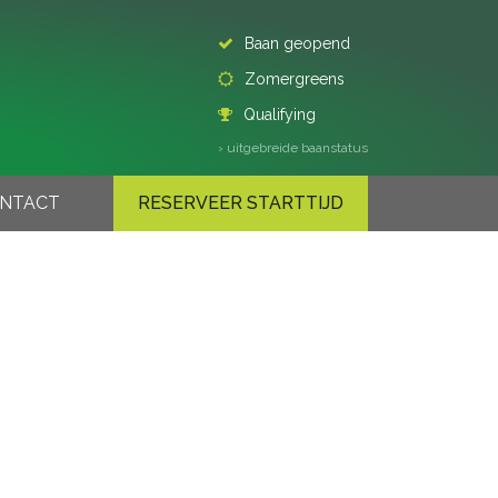
Baan geopend
Zomergreens
Qualifying
› uitgebreide baanstatus
NTACT
RESERVEER STARTTIJD